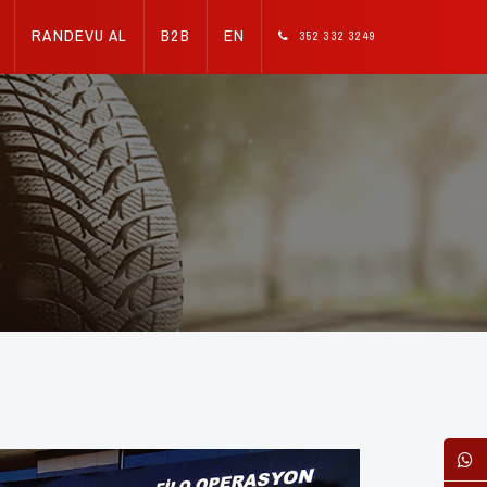
RANDEVU AL
B2B
EN
352 332 3249